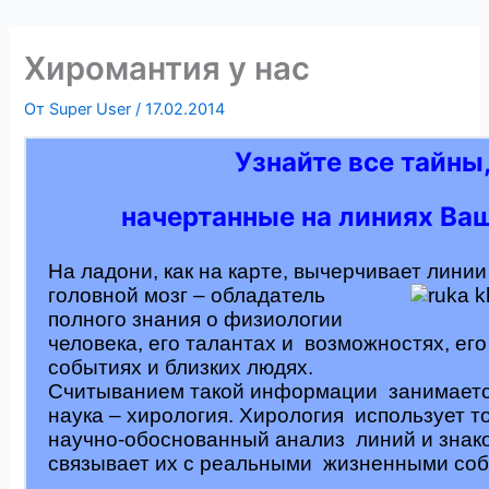
Хиромантия у нас
От
Super User
/
17.02.2014
Узнайте все тайны
начертанные на линиях
Ваш
На ладони, как на карте, вычерчивает лини
головной мозг – обладатель
полного знания о физиологии
человека, его талантах и возможностях, ег
событиях и близких людях.
Считыванием такой информации занимаетс
наука – хирология. Хирология использует т
научно-обоснованный анализ линий и знако
связывает их с реальными жизненными соб