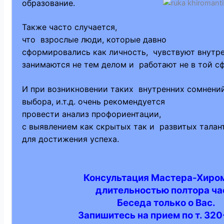
образование.
Также часто случается,
что взрослые люди,
которые давно
сформировались как
личность, чувствуют
внутре
занимаются не тем делом
и работают не в той
сф
И при возникновении
таких внутренних
сомнени
выбора, и.т.д.
очень рекомендуется
провести анализ
профориентации,
с выявлением как
скрытых так и развитых
талан
для достижения успеха.
Консультация Мастера-Хиро
длительностью полтора ча
Беседа только о Вас.
Запишитесь на прием по т. 32